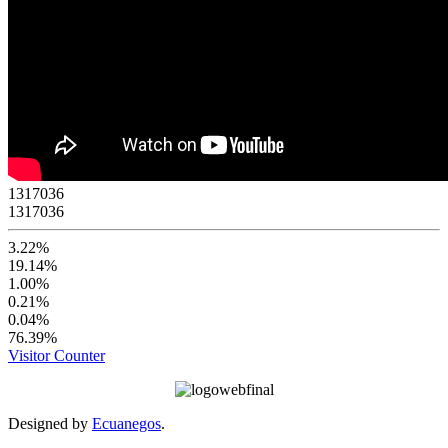
1
3
1
7
0
3
6
1317036
3.22%
19.14%
1.00%
0.21%
0.04%
76.39%
Visitor Counter
Designed by
Ecuanegos
.