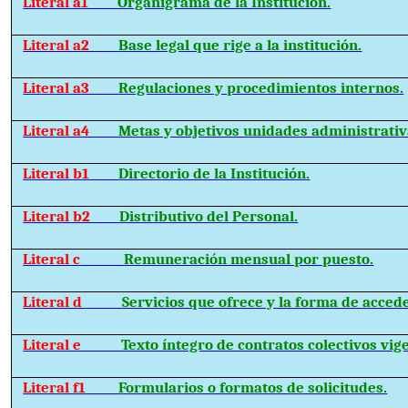
Literal a1
Organigrama de la Institución.
Literal a2
Base legal que rige a la institución.
Literal a3
Regulaciones y procedimientos internos.
Literal a4
Metas y objetivos unidades administrativ
Literal b1
Directorio de la Institución.
Literal b2
Distributivo del Personal.
Literal c
Remuneración mensual por puesto.
Literal d
Servicios que ofrece y la forma de accede
Literal e
Texto íntegro de contratos colectivos vig
Literal f1
Formularios o formatos de solicitudes.