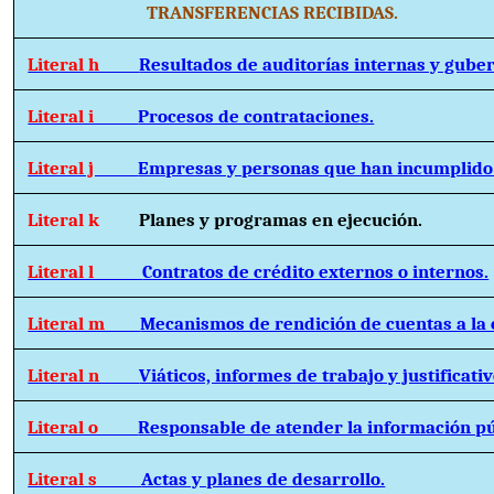
TRANSFERENCIAS RECIBIDAS.
Literal h
Resultados de auditorías internas y gube
Literal i
Procesos de contrataciones.
Literal j
Empresas y personas que han incumplido 
Literal k
Planes y programas en ejecución.
Literal l
Contratos de crédito externos o internos.
Literal m
Mecanismos de rendición de cuentas a la 
Literal n
Viáticos, informes de trabajo y justificativ
Literal o
Responsable de atender la información pú
Literal s
Actas y planes de desarrollo.