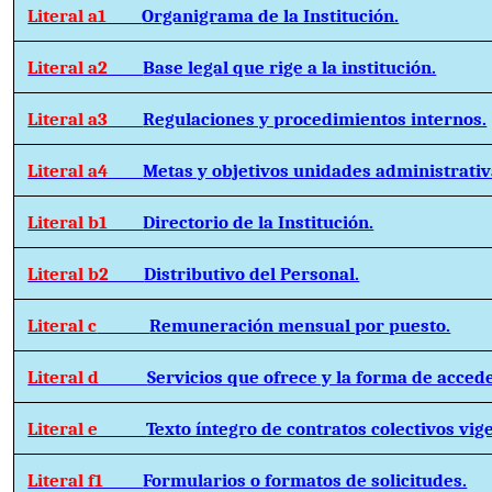
Literal a1
Organigrama de la Institución.
Literal a2
Base legal que rige a la institución.
Literal a3
Regulaciones y procedimientos internos.
Literal a4
Metas y objetivos unidades administrativ
Literal b1
Directorio de la Institución.
Literal b2
Distributivo del Personal.
Literal c
Remuneración mensual por puesto.
Literal d
Servicios que ofrece y la forma de accede
Literal e
Texto íntegro de contratos colectivos vig
Literal f1
Formularios o formatos de solicitudes.