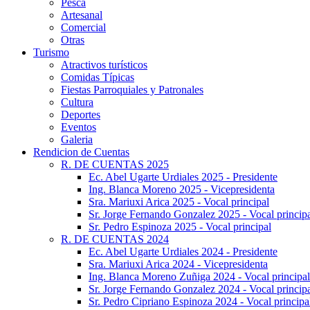
Pesca
Artesanal
Comercial
Otras
Turismo
Atractivos turísticos
Comidas Típicas
Fiestas Parroquiales y Patronales
Cultura
Deportes
Eventos
Galeria
Rendicion de Cuentas
R. DE CUENTAS 2025
Ec. Abel Ugarte Urdiales 2025 - Presidente
Ing. Blanca Moreno 2025 - Vicepresidenta
Sra. Mariuxi Arica 2025 - Vocal principal
Sr. Jorge Fernando Gonzalez 2025 - Vocal princip
Sr. Pedro Espinoza 2025 - Vocal principal
R. DE CUENTAS 2024
Ec. Abel Ugarte Urdiales 2024 - Presidente
Sra. Mariuxi Arica 2024 - Vicepresidenta
Ing. Blanca Moreno Zuñiga 2024 - Vocal principal
Sr. Jorge Fernando Gonzalez 2024 - Vocal princip
Sr. Pedro Cipriano Espinoza 2024 - Vocal principa